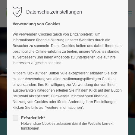
Datenschutzeinstellungen
Menu
Der Eintrag "offcanvas-col1" existiert leider nicht.
Verwendung von Cookies
Der Eintrag "offcanvas-col2" existiert leider nicht.
Wir verwenden Cookies (auch von Drittanbietern), um
Informationen über die Nutzung unserer Websites durch die
Besucher zu sammeln. Diese Cookies helfen uns dabei, Ihnen das
bestmögliche Online-Erlebnis zu bieten, unsere Websites ständig
Der Eintrag "offcanvas-col3" existiert leider nicht.
zu verbessern und Ihnen Angebote zu unterbreiten, die auf Ihre
Interessen zugeschnitten sind.
Ablauf & Hinweise
Der Eintrag "offcanvas-col4" existiert leider nicht.
Mit dem Klick auf den Button "Alle akzeptieren" erklären Sie sich
Erstkontakt und Termin
mit der Verwendung von allen zustimmungspflichtigen Cookies
einverstanden. Ihre Einwilligung zur Verwendung der von Ihnen
ausgewählten Kategorien erteilen Sie mit dem Klick auf den Button
"Auswahl akzeptieren". Für weitere Informationen über die
Nutzung von Cookies oder für die Änderung Ihrer Einstellungen
klicken Sie bitte auf "weitere Informationen".
Erforderlich*
Notwendige Cookies zulassen damit die Website korrekt
funktioniert